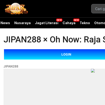
News
Nusaraya
Jagat Literasi
Cahaya
Tekno
Otomo
JIPAN288 × Oh Now: Raja 
LOGIN
JIPAN288