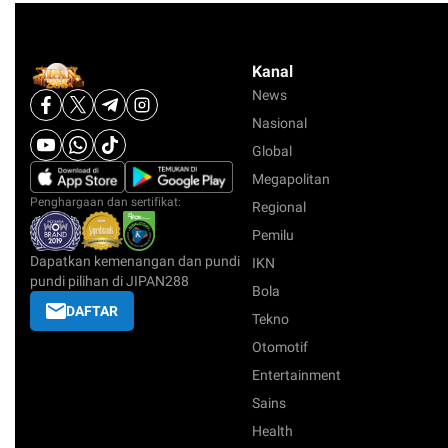
"Pengalaman bermain jadi lebih baik berkat sist
Kanal
News
Nasional
Global
Megapolitan
Penghargaan dan sertifikat:
"Kemenangan rutin setiap hari membuat saya ter
Regional
Pemilu
Dapatkan kemenangan dan pundi
IKN
pundi pilihan di JIPAN288
Bola
DAFTAR
Tekno
Otomotif
"Rekomendasi untuk Anda yang mencari permaina
Entertainment
Sains
Health