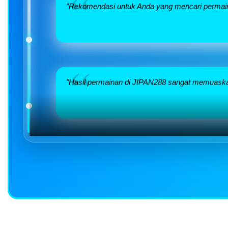
"Rekomendasi untuk Anda yang mencari permaina
"Hasil permainan di JIPAN288 sangat memuaska
"Saya mencoba fitur baru dari kolaborasi ini dan